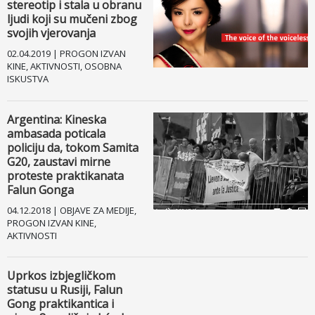
stereotip i stala u obranu
ljudi koji su mučeni zbog
Facebook
svojih vjerovanja
02.04.2019 | PROGON IZVAN
Drugi jezici
KINE, AKTIVNOSTI, OSOBNA
ISKUSTVA
Argentina: Kineska
ambasada poticala
policiju da, tokom Samita
G20, zaustavi mirne
proteste praktikanata
Falun Gonga
04.12.2018 | OBJAVE ZA MEDIJE,
PROGON IZVAN KINE,
AKTIVNOSTI
Uprkos izbjegličkom
statusu u Rusiji, Falun
Gong praktikantica i