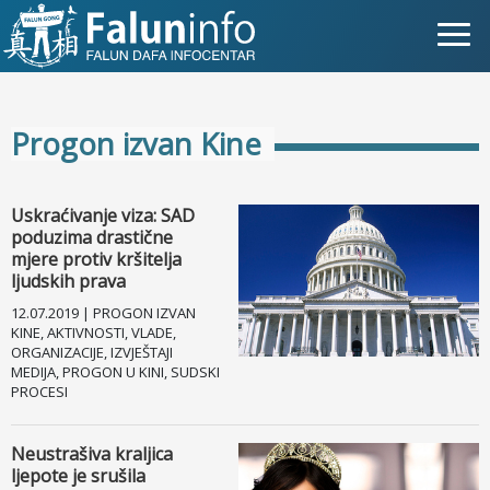
Što je Falun Gong?
Progon izvan Kine
Zašto progon?
Objave za medije
Uskraćivanje viza: SAD
poduzima drastične
Osobna iskustva
mjere protiv kršitelja
ljudskih prava
Najnovije vijesti
12.07.2019 | PROGON IZVAN
KINE, AKTIVNOSTI, VLADE,
ORGANIZACIJE, IZVJEŠTAJI
Slike
MEDIJA, PROGON U KINI, SUDSKI
PROCESI
TV
Neustrašiva kraljica
Kontakt
ljepote je srušila