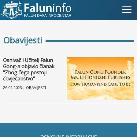
Što je Falun Gong?
Obavijesti
Zašto progon?
Objave za medije
Osnivač i Učitelj Falun
Gong-a objavio članak:
Osobna iskustva
"Zbog čega postoji
čovječanstvo"
Najnovije vijesti
26.01.2023 | OBAVIJESTI
Slike
TV
Kontakt