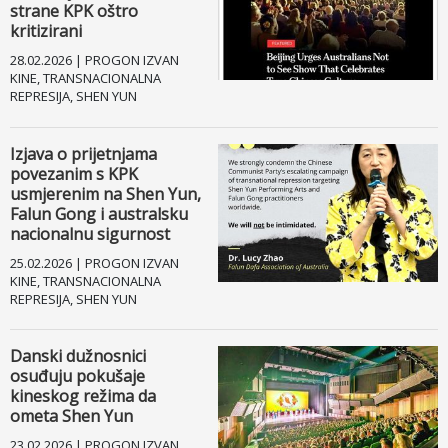
strane KPK oštro
kritizirani
Facebook
28.02.2026 | PROGON IZVAN
KINE, TRANSNACIONALNA
Drugi jezici
REPRESIJA, SHEN YUN
Izjava o prijetnjama
povezanim s KPK
usmjerenim na Shen Yun,
Falun Gong i australsku
nacionalnu sigurnost
25.02.2026 | PROGON IZVAN
KINE, TRANSNACIONALNA
REPRESIJA, SHEN YUN
Danski dužnosnici
osuđuju pokušaje
kineskog režima da
ometa Shen Yun
23.02.2026 | PROGON IZVAN