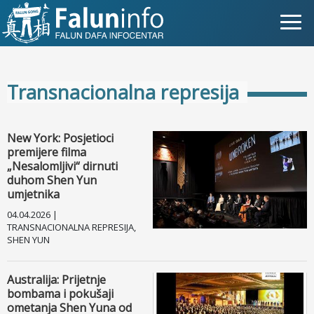
Što je Falun Gong?
Transnacionalna represija
Zašto progon?
Objave za medije
New York: Posjetioci
premijere filma
Osobna iskustva
„Nesalomljivi“ dirnuti
duhom Shen Yun
umjetnika
Najnovije vijesti
04.04.2026 |
TRANSNACIONALNA REPRESIJA,
Slike
SHEN YUN
TV
Australija: Prijetnje
bombama i pokušaji
Kontakt
ometanja Shen Yuna od