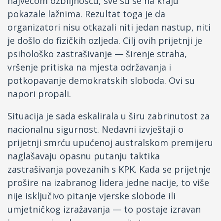
najvećom ozbiljnošću, sve su se na kraju
pokazale lažnima. Rezultat toga je da
organizatori nisu otkazali niti jedan nastup, niti
je došlo do fizičkih ozljeda. Cilj ovih prijetnji je
psihološko zastrašivanje — širenje straha,
vršenje pritiska na mjesta održavanja i
potkopavanje demokratskih sloboda. Ovi su
napori propali.
Situacija je sada eskalirala u širu zabrinutost za
nacionalnu sigurnost. Nedavni izvještaji o
prijetnji smrću upućenoj australskom premijeru
naglašavaju opasnu putanju taktika
zastrašivanja povezanih s KPK. Kada se prijetnje
prošire na izabranog lidera jedne nacije, to više
nije isključivo pitanje vjerske slobode ili
umjetničkog izražavanja — to postaje izravan