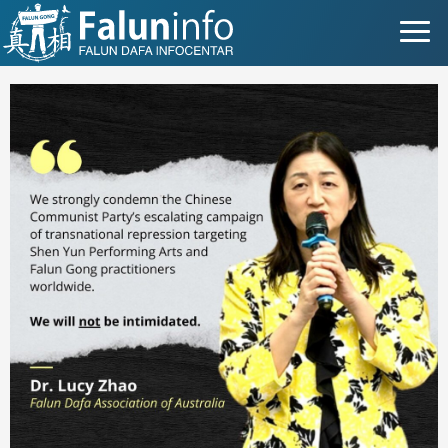
Što je Falun Gong?
Zašto progon?
Objave za medije
Osobna iskustva
Najnovije vijesti
Slike
TV
Kontakt