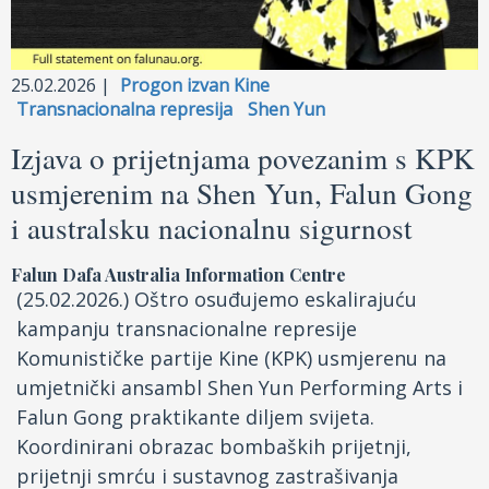
Facebook
25.02.2026 |
Progon izvan Kine
Drugi jezici
Transnacionalna represija
Shen Yun
Izjava o prijetnjama povezanim s KPK
usmjerenim na Shen Yun, Falun Gong
i australsku nacionalnu sigurnost
Falun Dafa Australia Information Centre
(25.02.2026.) Oštro osuđujemo eskalirajuću
kampanju transnacionalne represije
Komunističke partije Kine (KPK) usmjerenu na
umjetnički ansambl Shen Yun Performing Arts i
Falun Gong praktikante diljem svijeta.
Koordinirani obrazac bombaških prijetnji,
prijetnji smrću i sustavnog zastrašivanja