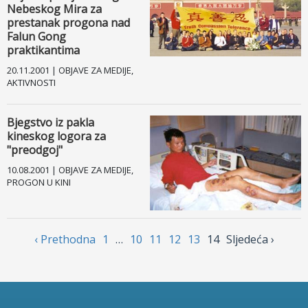
Nebeskog Mira za
prestanak progona nad
Facebook
Falun Gong
praktikantima
Drugi jezici
20.11.2001 | OBJAVE ZA MEDIJE,
AKTIVNOSTI
Bjegstvo iz pakla
kineskog logora za
"preodgoj"
10.08.2001 | OBJAVE ZA MEDIJE,
PROGON U KINI
‹ Prethodnа
1
…
10
11
12
13
14
Sljedećа ›