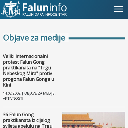
Što je Falun Gong?
Objave za medije
Zašto progon?
Objave za medije
Veliki internacionalni
protest Falun Gong
Osobna iskustva
praktikanata na "Trgu
Nebeskog Mira" protiv
progona Falun Gonga u
Najnovije vijesti
Kini
14.02.2002 | OBJAVE ZA MEDIJE,
Slike
AKTIVNOSTI
TV
36 Falun Gong
praktikanata iz cijelog
Kontakt
svijeta apeluju na Trgu