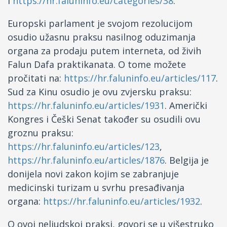
i
https://hr.faluninfo.eu/categories/38
.
Europski parlament je svojom rezolucijom
osudio užasnu praksu nasilnog oduzimanja
organa za prodaju putem interneta, od živih
Falun Dafa praktikanata. O tome možete
pročitati na:
https://hr.faluninfo.eu/articles/117
.
Sud za Kinu osudio je ovu zvjersku praksu:
https://hr.faluninfo.eu/articles/1931
. Američki
Kongres i Češki Senat također su osudili ovu
groznu praksu:
https://hr.faluninfo.eu/articles/123
,
https://hr.faluninfo.eu/articles/1876
. Belgija je
donijela novi zakon kojim se zabranjuje
medicinski turizam u svrhu presađivanja
organa:
https://hr.faluninfo.eu/articles/1932
.
O ovoj neljudskoj praksi, govori se u višestruko