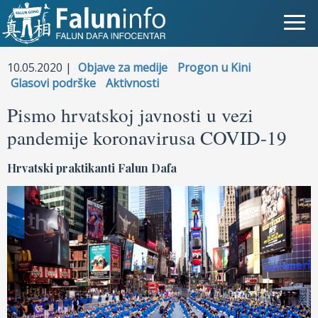
Što je Falun Gong?
10.05.2020 |
Objave za medije
Progon u Kini
Glasovi podrške
Aktivnosti
Zašto progon?
Pismo hrvatskoj javnosti u vezi
pandemije koronavirusa COVID-19
Objave za medije
Osobna iskustva
Hrvatski praktikanti Falun Dafa
Najnovije vijesti
Slike
TV
Kontakt