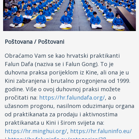
Facebook
Drugi jezici
Poštovana / Poštovani
Obraćamo Vam se kao hrvatski praktikanti
Falun Dafa (naziva se i Falun Gong). To je
duhovna praksa porijeklom iz Kine, ali ona je u
Kini zabranjena i brutalno progonjena od 1999.
godine. Više o ovoj duhovnoj praksi možete
pročitati na:
https://hr.falundafa.org/
, a o
užasnom progonu, nasilnom oduzimanju organa
od praktikanata za prodaju i aktivnostima
praktikanata u Kini i širom svijeta na:
https://hr.minghui.org/
,
https://hr.faluninfo.eu/