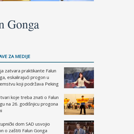
un Gonga
AVE ZA MEDIJE
ja zatvara praktikante Falun
a, eskalirajući progon u
zemstvu koji podržava Peking
tvari koje treba znati o Falun
gu na 26. godišnjicu progona
ni
tupnički dom SAD usvojio
n o zaštiti Falun Gonga