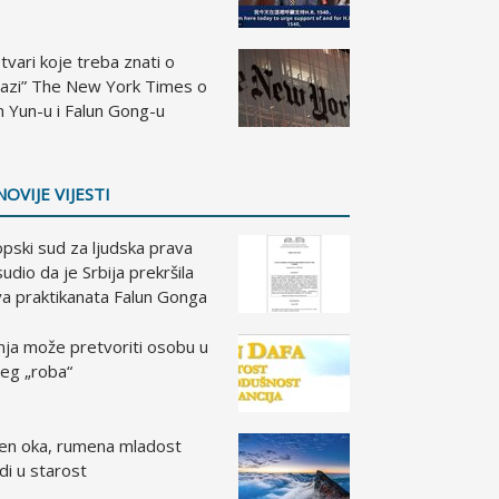
tvari koje treba znati o
razi” The New York Times o
 Yun-u i Falun Gong-u
NOVIJE VIJESTI
pski sud za ljudska prava
udio da je Srbija prekršila
a praktikanata Falun Gonga
nja može pretvoriti osobu u
jeg „roba“
ren oka, rumena mladost
edi u starost