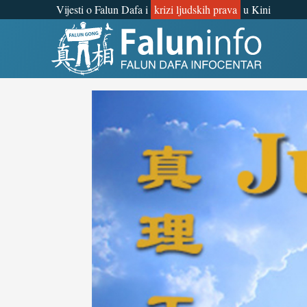
Vijesti o Falun Dafa i
krizi ljudskih prava
u Kini
Što je Falun Gong?
Zašto progon?
Objave za medije
Osobna iskustva
Najnovije vijesti