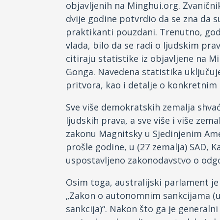
objavljenih na Minghui.org. Zvaničn
dvije godine potvrdio da se zna da s
praktikanti pouzdani. Trenutno, godiš
vlada, bilo da se radi o ljudskim pr
citiraju statistike iz objavljene na 
Gonga. Navedena statistika uključuje
pritvora, kao i detalje o konkretnim
Sve više demokratskih zemalja shvać
ljudskih prava, a sve više i više zem
zakonu Magnitsky u Sjedinjenim Ame
prošle godine, u (27 zemalja) SAD, Kan
uspostavljeno zakonodavstvo o odgo
Osim toga, australijski parlament je
„Zakon o autonomnim sankcijama (u 
sankcija)“. Nakon što ga je generaln