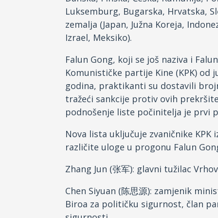
Luksemburg, Bugarska, Hrvatska, Slov
zemalja (Japan, Južna Koreja, Indonez
Izrael, Meksiko).
Falun Gong, koji se još naziva i Falu
Komunističke partije Kine (KPK) od j
godina, praktikanti su dostavili bro
tražeći sankcije protiv ovih prekršit
podnošenje liste počinitelja je prvi pu
Nova lista uključuje zvaničnike KPK iz
različite uloge u progonu Falun Gong
Zhang Jun (张军): glavni tužilac Vrhov
Chen Siyuan (陈思源): zamjenik ministr
Biroa za političku sigurnost, član p
sigurnosti