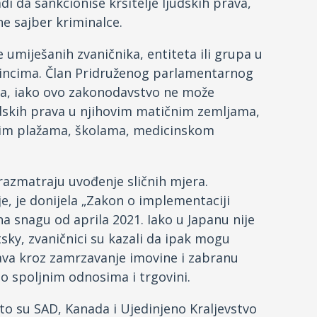
di da sankcioniše kršitelje ljudskih prava,
e sajber kriminalce.
 umiješanih zvaničnika, entiteta ili grupa u
edincima. Član Pridruženog parlamentarnog
da, iako ovo zakonodavstvo ne može
judskih prava u njihovim matičnim zemljama,
skim plažama, školama, medicinskom
 razmatraju uvođenje sličnih mjera.
je, je donijela „Zakon o implementaciji
a snagu od aprila 2021. Iako u Japanu nije
ky, zvaničnici su kazali da ipak mogu
rava kroz zamrzavanje imovine i zabranu
o spoljnim odnosima i trgovini.
to su SAD, Kanada i Ujedinjeno Kraljevstvo