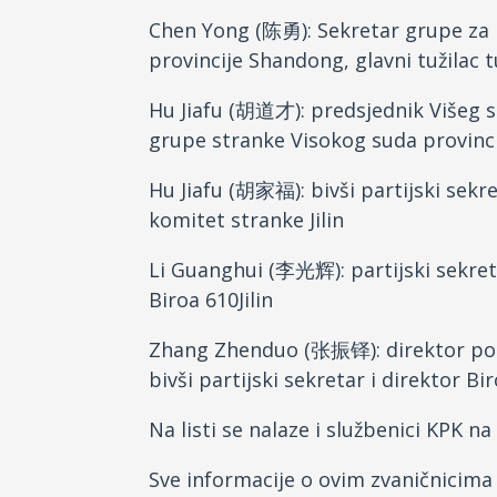
Chen Yong (陈勇): Sekretar grupe za 
provincije Shandong, glavni tužilac 
Hu Jiafu (胡道才): predsjednik Višeg 
grupe stranke Visokog suda provinc
Hu Jiafu (胡家福): bivši partijski sekret
komitet stranke Jilin
Li Guanghui (李光辉): partijski sekreta
Biroa 610Jilin
Zhang Zhenduo (张振铎): direktor polic
bivši partijski sekretar i direktor B
Na listi se nalaze i službenici KPK n
Sve informacije o ovim zvaničnicima