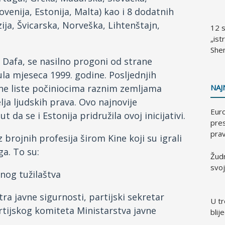
enija, Estonija, Malta) kao i 8 dodatnih
ija, Švicarska, Norveška, Lihtenštajn,
12 s
„ist
Shen
n Dafa, se nasilno progoni od strane
ula mjeseca 1999. godine. Posljednjih
jne liste počiniocima raznim zemljama
NAJ
elja ljudskih prava. Ovo najnovije
Euro
t da se i Estonija pridružila ovoj inicijativi.
pres
prav
 brojnih profesija širom Kine koji su igrali
a. To su:
Žud
svo
nog tužilaštva
a javne sigurnosti, partijski sekretar
U t
artijskog komiteta Ministarstva javne
blij