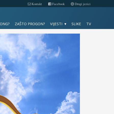
Kontakt
Facebook
Drugi jezici
Slike
GONG?
ZAŠTO PROGON?
VIJESTI
SLIKE
TV
TV
Kontakt
Facebook
Drugi jezici