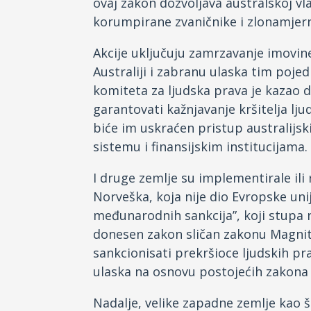
ovaj zakon dozvoljava australskoj vla
korumpirane zvaničnike i zlonamjern
Akcije uključuju zamrzavanje imovine
Australiji i zabranu ulaska tim poj
komiteta za ljudska prava je kazao 
garantovati kažnjavanje kršitelja l
biće im uskraćen pristup australij
sistemu i finansijskim institucijama.
I druge zemlje su implementirale ili
Norveška, koja nije dio Evropske uni
međunarodnih sankcija”, koji stupa n
donesen zakon sličan zakonu Magnits
sankcionisati prekršioce ljudskih p
ulaska na osnovu postojećih zakona 
Nadalje, velike zapadne zemlje kao š