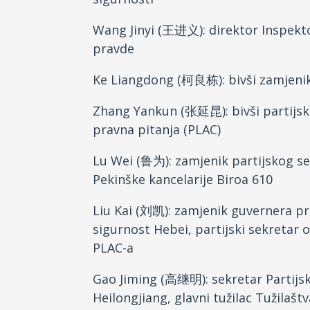
Wang Jinyi (王进义): direktor Inspekto
pravde
Ke Liangdong (柯良栋): bivši zamjenik
Zhang Yankun (张延昆): bivši partijski
pravna pitanja (PLAC)
Lu Wei (鲁为): zamjenik partijskog se
Pekinške kancelarije Biroa 610
Liu Kai (刘凯): zamjenik guvernera pro
sigurnost Hebei, partijski sekretar 
PLAC-a
Gao Jiming (高继明): sekretar Partijsk
Heilongjiang, glavni tužilac Tužilašt