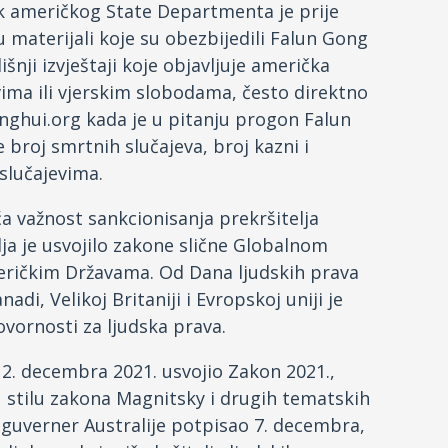
ik američkog State Departmenta je prije
u materijali koje su obezbijedili Falun Gong
nji izvještaji koje objavljuje američka
avima ili vjerskim slobodama, često direktno
Minghui.org kada je u pitanju progon Falun
 broj smrtnih slučajeva, broj kazni i
 slučajevima.
a važnost sankcionisanja prekršitelja
alja je usvojilo zakone slične Globalnom
ričkim Državama. Od Dana ljudskih prava
adi, Velikoj Britaniji i Evropskoj uniji je
vornosti za ljudska prava.
 2. decembra 2021. usvojio Zakon 2021.,
stilu zakona Magnitsky i drugih tematskih
i guverner Australije potpisao 7. decembra,