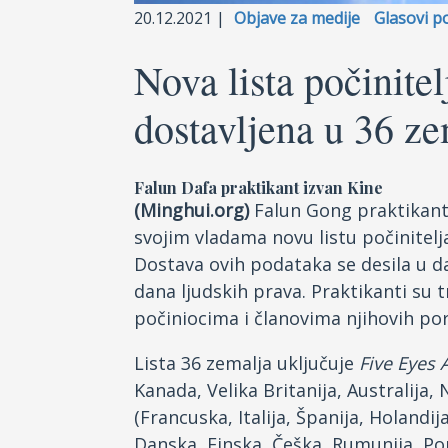
20.12.2021 |
Objave za medije
Glasovi p
Nova lista počinit
dostavljena u 36 ze
Falun Dafa praktikant izvan Kine
(Minghui.org)
Falun Gong praktikanti
svojim vladama novu listu počinitelj
Dostava ovih podataka se desila u 
dana ljudskih prava. Praktikanti su t
počiniocima i članovima njihovih po
Lista 36 zemalja uključuje
Five Eyes 
Kanada, Velika Britanija, Australija,
(Francuska, Italija, Španija, Holandija
Danska, Finska, Češka, Rumunija, Po