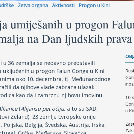
odrške
Žetva organa
Aktivnosti
Progon u Kini
elja umiješanih u progon Fal
malja na Dan ljudskih prava
OBJ
 u 36 zemalja se nedavno predstavili
a uključenih u progon Falun Gonga u Kini.
Rusi
Gong
danima oko 10. decembra, tj. Međunarodnog
ino
ražili da njihove vlade zabrana ulazak
rodica kao da i zamrznu njihovu imovinu.
10 s
Gon
Alliance
(
Alijansu pet očiju
, a to su SAD,
u Ki
 Novi Zeland), 23 zemlje Evropske unije
Zas
, Poljska, Belgija, Švedska, Austrija, Irska,
Zako
rtugal, Grčka, Mađarska, Slovačka,